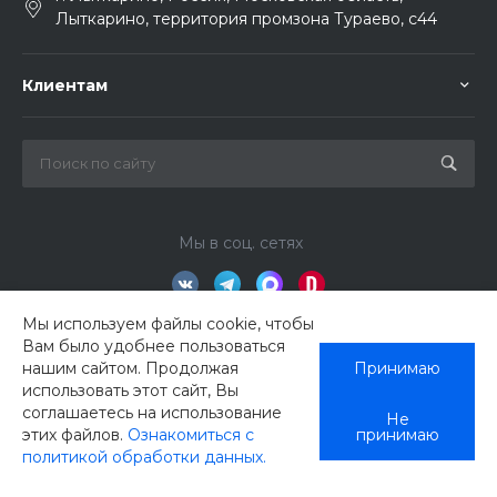
Лыткарино, территория промзона Тураево, с44
Клиентам
Мы в соц. сетях
Мы используем файлы cookie, чтобы
Вам было удобнее пользоваться
нашим сайтом. Продолжая
Принимаю
использовать этот сайт, Вы
соглашаетесь на использование
Не
этих файлов.
Ознакомиться с
принимаю
политикой обработки данных.
© 2026 ЕвроГир, Все права защищены
Главная
Кабинет
Корзина
Избранные
Сравнение