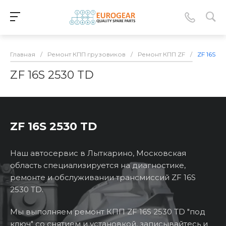
Главная
/
Ремонт КПП грузовиков
/
Ремонт КПП ZF
/
ZF 16S 25
ZF 16S 2530 TD
ZF 16S 2530 TD
Наш автосервис в Лыткарино, Московская
область специализируется на диагностике,
ремонте и обслуживании трансмиссий ZF 16S
2530 TD.
Мы выполняем ремонт КПП ZF 16S 2530 TD "под
ключ" со снятием и установкой, записывайтесь и