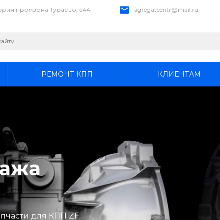
тория промзона Тураево, с44
agregatcentr@mail.ru
РЕМОНТ КПП
КЛИЕНТАМ
дажа
апчасти для КПП ZF,