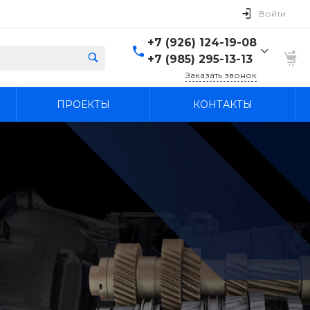
Войти
+7 (926) 124-19-08
+7 (985) 295-13-13
Заказать звонок
+7 (926) 124-19-08
ПРОЕКТЫ
КОНТАКТЫ
+7 (985) 295-13-13
г. Лыткарино, Россия,
Московская область,
Лыткарино, территория
промзона Тураево, с44
Пн-Вс: 9:30-18:00
agregatcentr@mail.ru