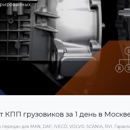
стрированных
 КПП грузовиков за 1 день в Москв
передач для MAN, DAF, IVECO, VOLVO, SCANIA, RVI. Гарант