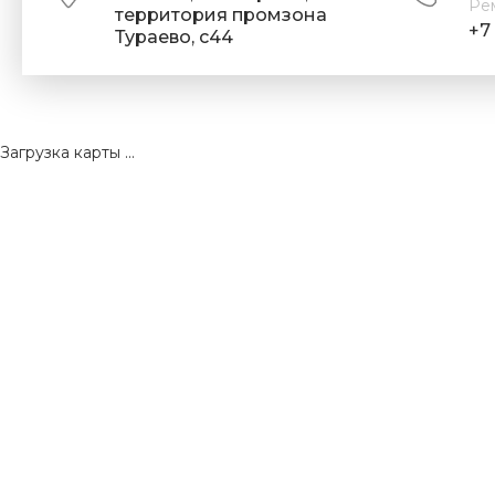
Ре
территория промзона
+7 
Тураево, с44
Загрузка карты ...