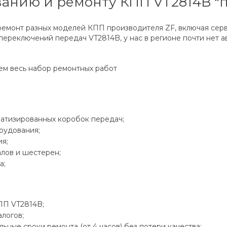
ванию и ремонту КПП VT2814B "п
ремонт разных моделей КПП производителя ZF, включая се
ереключений передач VT2814B, у нас в регионе почти нет а
ем весь набор ремонтных работ
матизированных коробок передач;
рудования;
я;
лов и шестерен;
а;
ПП VT2814B;
логов;
ные сроки ремонта (от 4 часов) без потери качества;