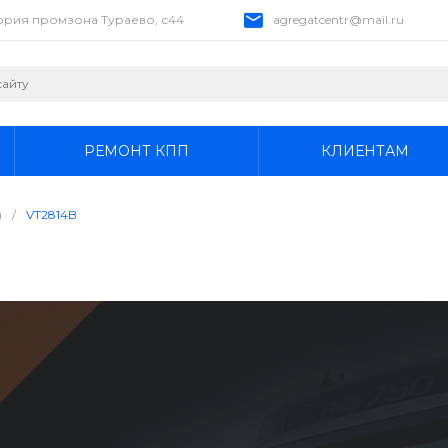
тория промзона Тураево, с44
agregatcentr@mail.ru
РЕМОНТ КПП
КЛИЕНТАМ
)
/
VT2814B