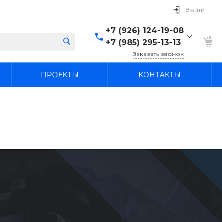
Войти
+7 (926) 124-19-08
+7 (985) 295-13-13
Заказать звонок
+7 (926) 124-19-08
ПРОЕКТЫ
КОНТАКТЫ
+7 (985) 295-13-13
г. Лыткарино, Россия,
Московская область,
Лыткарино, территория
промзона Тураево, с44
Пн-Вс: 9:30-18:00
agregatcentr@mail.ru