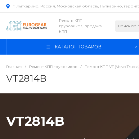
г. Лыткарино, Россия, Московская область, Лыткарино, терри
Ремонт КПП
грузовиков, продажа
КПП
КАТАЛОГ ТОВАРОВ
Главная
/
Ремонт КПП грузовиков
/
Ремонт КПП VT (Volvo Trucks
VT2814B
VT2814B