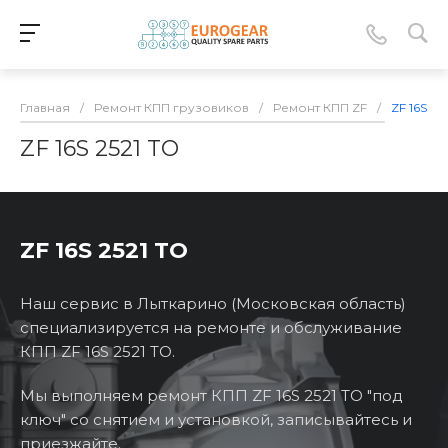
Главная
/
Ремонт КПП грузовиков
/
Ремонт КПП ZF
/
ZF 16S 25
ZF 16S 2521 TO
ZF 16S 2521 TO
Наш сервис в Лыткарино (Московская область)
специализируется на ремонте и обслуживание
КПП ZF 16S 2521 TO.
Мы выполняем ремонт КПП ZF 16S 2521 TO "под
ключ" со снятием и установкой, записывайтесь и
приезжайте.