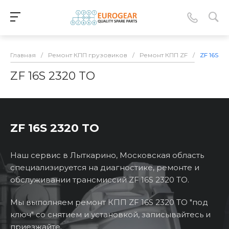
Главная
/
Ремонт КПП грузовиков
/
Ремонт КПП ZF
/
ZF 16S 2
ZF 16S 2320 TO
ZF 16S 2320 TO
Наш сервис в Лыткарино, Московская область
специализируется на диагностике, ремонте и
обслуживании трансмиссий ZF 16S 2320 TO.
Мы выполняем ремонт КПП ZF 16S 2320 TO "под
ключ" со снятием и установкой, записывайтесь и
приезжайте.