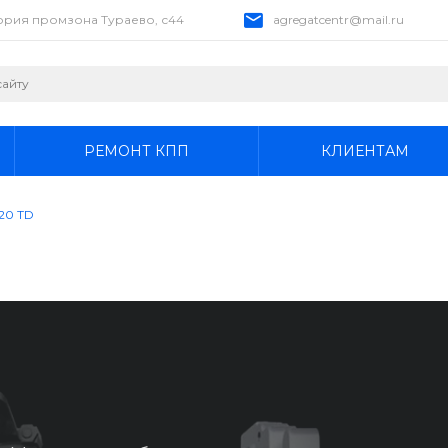
тория промзона Тураево, с44
agregatcentr@mail.ru
РЕМОНТ КПП
КЛИЕНТАМ
020 TD