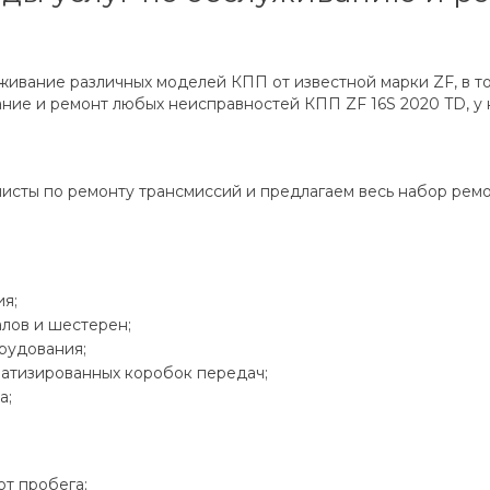
живание различных моделей КПП от известной марки ZF, в т
е и ремонт любых неисправностей КПП ZF 16S 2020 TD, у н
исты по ремонту трансмиссий и предлагаем весь набор рем
я;
лов и шестерен;
рудования;
матизированных коробок передач;
а;
т пробега;