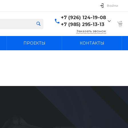
Войти
+7 (926) 124-19-08
+7 (985) 295-13-13
Заказать звонок
+7 (926) 124-19-08
ПРОЕКТЫ
КОНТАКТЫ
+7 (985) 295-13-13
г. Лыткарино, Россия,
Московская область,
Лыткарино, территория
промзона Тураево, с44
Пн-Вс: 9:30-18:00
agregatcentr@mail.ru