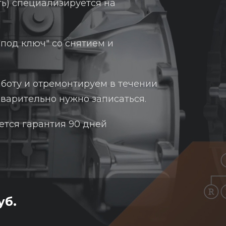
ь) специализируется на
под ключ" со снятием и
аботу и отремонтируем в течении
дварительно нужно записаться.
ется гарантия 90 дней
уб.