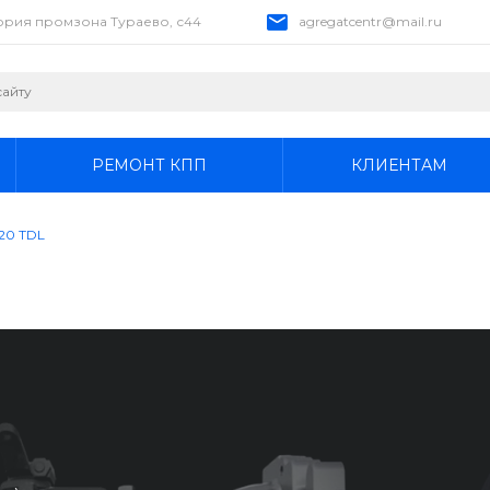
тория промзона Тураево, с44
agregatcentr@mail.ru
РЕМОНТ КПП
КЛИЕНТАМ
020 TDL