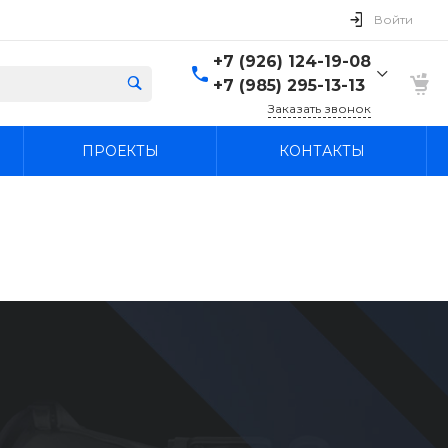
Войти
+7 (926) 124-19-08
+7 (985) 295-13-13
Заказать звонок
+7 (926) 124-19-08
ПРОЕКТЫ
КОНТАКТЫ
+7 (985) 295-13-13
г. Лыткарино, Россия,
Московская область,
Лыткарино, территория
промзона Тураево, с44
Пн-Вс: 9:30-18:00
agregatcentr@mail.ru