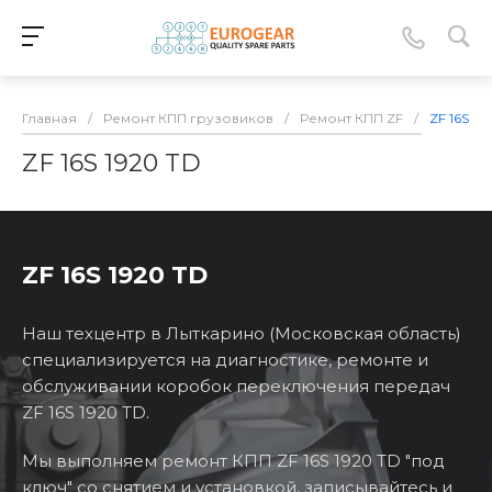
Главная
/
Ремонт КПП грузовиков
/
Ремонт КПП ZF
/
ZF 16S 19
ZF 16S 1920 TD
ZF 16S 1920 TD
Наш техцентр в Лыткарино (Московская область)
специализируется на диагностике, ремонте и
обслуживании коробок переключения передач
ZF 16S 1920 TD.
Мы выполняем ремонт КПП ZF 16S 1920 TD "под
ключ" со снятием и установкой, записывайтесь и