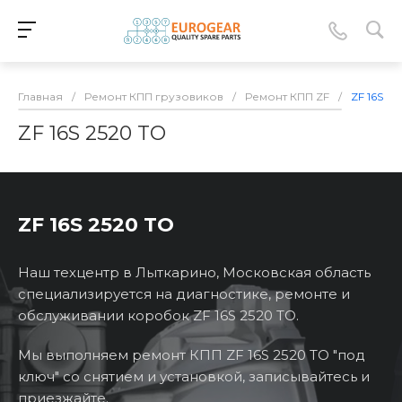
Главная
/
Ремонт КПП грузовиков
/
Ремонт КПП ZF
/
ZF 16S 2
ZF 16S 2520 TO
ZF 16S 2520 TO
Наш техцентр в Лыткарино, Московская область
специализируется на диагностике, ремонте и
обслуживании коробок ZF 16S 2520 TO.
Мы выполняем ремонт КПП ZF 16S 2520 TO "под
ключ" со снятием и установкой, записывайтесь и
приезжайте.