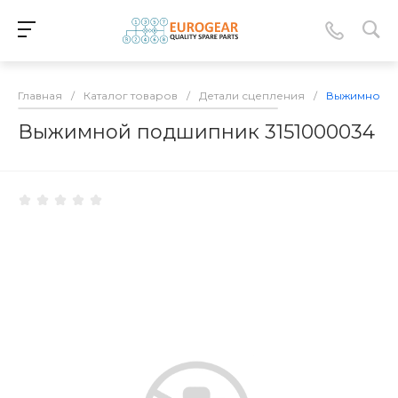
Главная
/
Каталог товаров
/
Детали сцепления
/
Выжимной п
Выжимной подшипник 3151000034