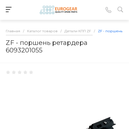
Главная
/
Каталог товаров
/
Детали КПП ZF
/
ZF - поршень ре
ZF - поршень ретардера
6093201055