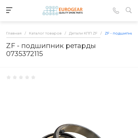
Главная
/
Каталог товаров
/
Детали КПП ZF
/
ZF - подшипник 
ZF - подшипник ретарды
0735372115