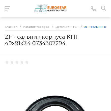
Главная
/
Каталог товаров
/
Детали КПП ZF
/
ZF - сальник кор
ZF - сальник корпуса КПП
49х91х7.4 0734307294