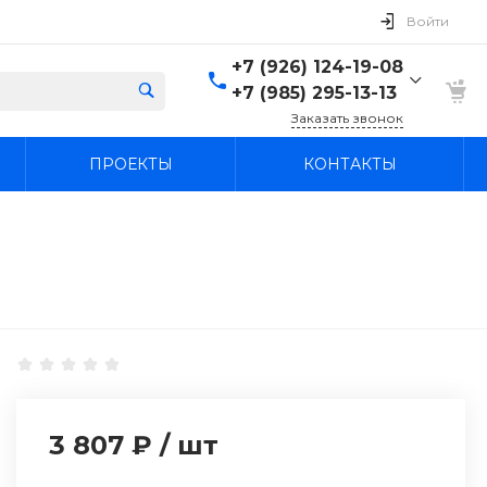
Войти
+7 (926) 124-19-08
+7 (985) 295-13-13
Заказать звонок
+7 (926) 124-19-08
ПРОЕКТЫ
КОНТАКТЫ
+7 (985) 295-13-13
г. Лыткарино, Россия,
Московская область,
Лыткарино, территория
промзона Тураево, с44
Пн-Вс: 9:30-18:00
agregatcentr@mail.ru
3 807 ₽
/
шт