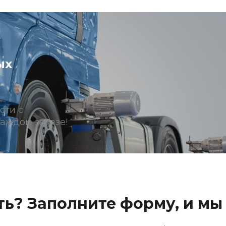
ых
сти с
аждом заказе!
ь? Заполните форму, и мы