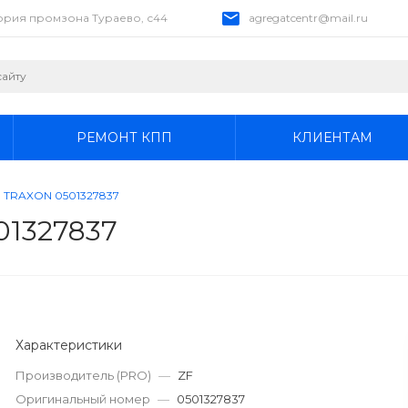
тория промзона Тураево, с44
agregatcentr@mail.ru
РЕМОНТ КПП
КЛИЕНТАМ
а TRAXON 0501327837
01327837
Характеристики
Производитель (PRO)
—
ZF
Оригинальный номер
—
0501327837