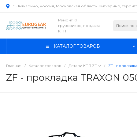
г. Лыткарино, Россия, Московская область, Лыткарино, терри
Ремонт КПП
грузовиков, продажа
КПП
КАТАЛОГ ТОВАРОВ
Главная
/
Каталог товаров
/
Детали КПП ZF
/
ZF - прокладк
ZF - прокладка TRAXON 05