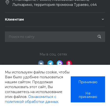
Лыткарино, территория промзона Тураево, с44
Клиентам
Мы в соц. сетях
Мы используем файлы cookie, чтобы
Вам было удобнее пользоваться
нашим сайтом. Продолжая
Принимаю
использовать этот сайт, Вы
соглашаетесь на использование
Не
этих файлов.
Ознакомиться с
принимаю
политикой обработки данных.
© 2026 ЕвроГир, Все права защищены
Главная
Кабинет
Корзина
Избранные
Сравнение