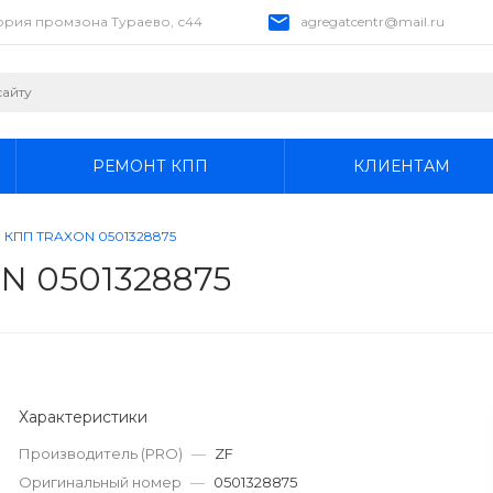
тория промзона Тураево, с44
agregatcentr@mail.ru
РЕМОНТ КПП
КЛИЕНТАМ
а КПП TRAXON 0501328875
N 0501328875
Характеристики
Производитель (PRO)
—
ZF
Оригинальный номер
—
0501328875