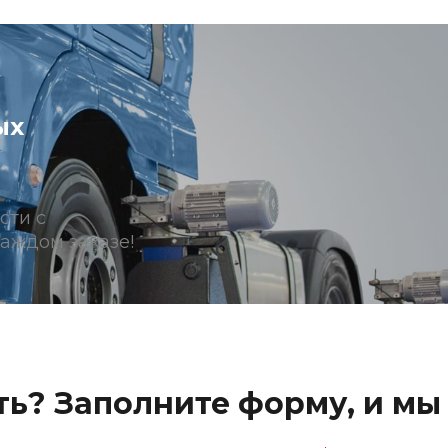
ых
сти с
аждом заказе!
ь? Заполните форму, и мы