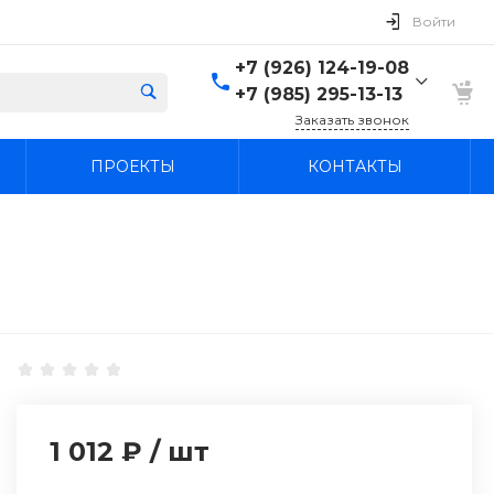
Войти
+7 (926) 124-19-08
+7 (985) 295-13-13
Заказать звонок
+7 (926) 124-19-08
ПРОЕКТЫ
КОНТАКТЫ
+7 (985) 295-13-13
г. Лыткарино, Россия,
Московская область,
Лыткарино, территория
промзона Тураево, с44
Пн-Вс: 9:30-18:00
agregatcentr@mail.ru
1 012 ₽
/
шт