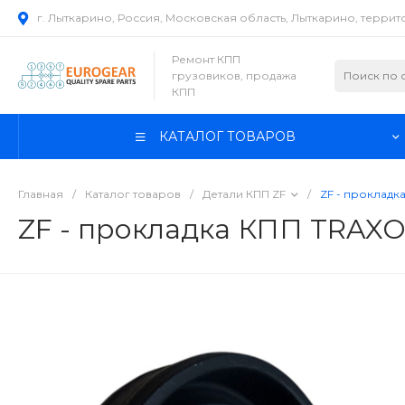
г. Лыткарино, Россия, Московская область, Лыткарино, терри
Ремонт КПП
грузовиков, продажа
КПП
КАТАЛОГ ТОВАРОВ
Главная
/
Каталог товаров
/
Детали КПП ZF
/
ZF - прокладк
ZF - прокладка КПП TRAXO