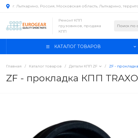
г. Лыткарино, Россия, Московская область, Лыткарино, терри
Ремонт КПП
грузовиков, продажа
КПП
КАТАЛОГ ТОВАРОВ
Главная
/
Каталог товаров
/
Детали КПП ZF
/
ZF - прокладк
ZF - прокладка КПП TRAXO