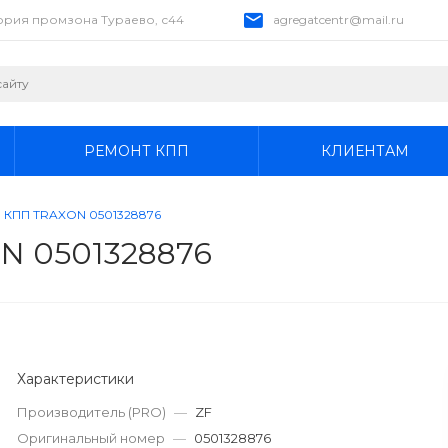
тория промзона Тураево, с44
agregatcentr@mail.ru
РЕМОНТ КПП
КЛИЕНТАМ
а КПП TRAXON 0501328876
N 0501328876
Характеристики
Производитель (PRO)
—
ZF
Оригинальный номер
—
0501328876