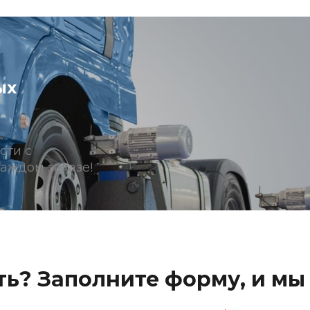
ых
сти с
аждом заказе!
ь? Заполните форму, и мы