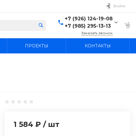
Войти
+7 (926) 124-19-08
+7 (985) 295-13-13
Заказать звонок
+7 (926) 124-19-08
ПРОЕКТЫ
КОНТАКТЫ
+7 (985) 295-13-13
г. Лыткарино, Россия,
Московская область,
Лыткарино, территория
промзона Тураево, с44
Пн-Вс: 9:30-18:00
agregatcentr@mail.ru
1 584 ₽
/
шт