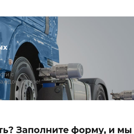
ых
сти с
аждом заказе!
ь? Заполните форму, и мы