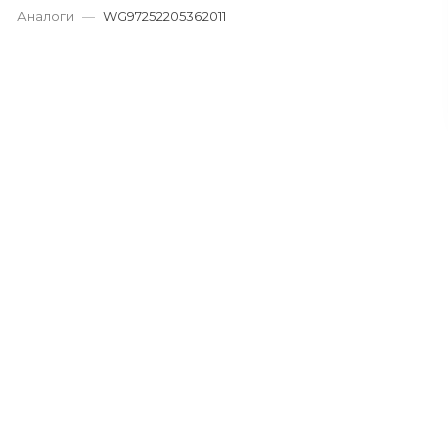
Аналоги
—
WG97252205362011