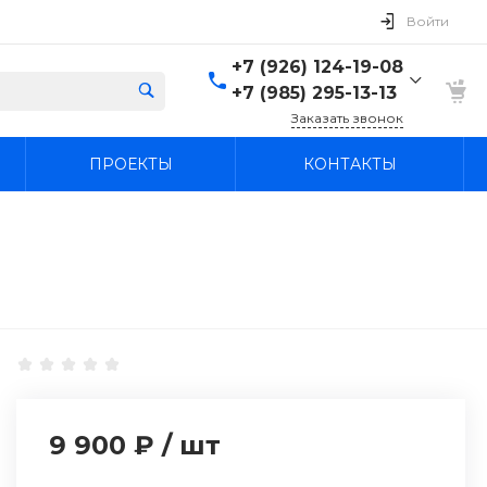
Войти
+7 (926) 124-19-08
+7 (985) 295-13-13
Заказать звонок
+7 (926) 124-19-08
ПРОЕКТЫ
КОНТАКТЫ
+7 (985) 295-13-13
г. Лыткарино, Россия,
Московская область,
Лыткарино, территория
промзона Тураево, с44
Пн-Вс: 9:30-18:00
agregatcentr@mail.ru
9 900 ₽
/
шт