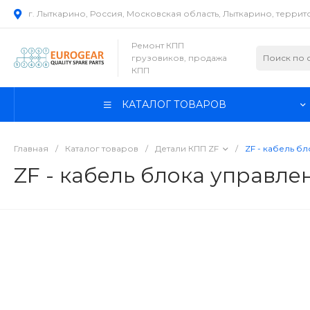
г. Лыткарино, Россия, Московская область, Лыткарино, терри
Ремонт КПП
грузовиков, продажа
КПП
КАТАЛОГ ТОВАРОВ
Главная
/
Каталог товаров
/
Детали КПП ZF
/
ZF - кабель 
ZF - кабель блока управл