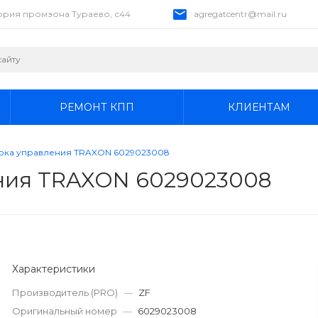
тория промзона Тураево, с44
agregatcentr@mail.ru
РЕМОНТ КПП
КЛИЕНТАМ
блока управления TRAXON 6029023008
ения TRAXON 6029023008
Характеристики
Производитель (PRO)
—
ZF
Оригинальный номер
—
6029023008