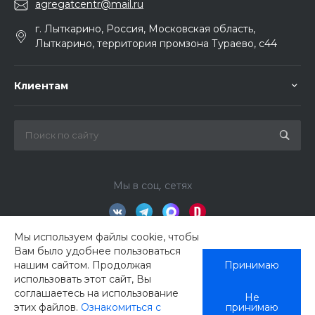
agregatcentr@mail.ru
г. Лыткарино, Россия, Московская область,
Лыткарино, территория промзона Тураево, с44
Клиентам
Мы в соц. сетях
Мы используем файлы cookie, чтобы
Вам было удобнее пользоваться
нашим сайтом. Продолжая
Принимаю
использовать этот сайт, Вы
соглашаетесь на использование
Не
этих файлов.
Ознакомиться с
принимаю