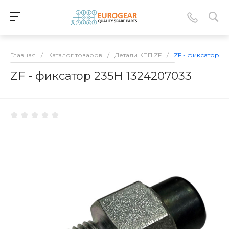
Главная
/
Каталог товаров
/
Детали КПП ZF
/
ZF - фиксатор 2
ZF - фиксатор 235Н 1324207033